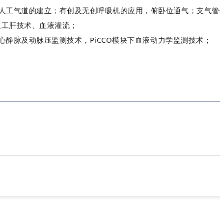
人工气道的建立
；
有创及无创呼
吸机的应用，
俯卧位通气
；
支气管
人工肝技术、
血液灌流
；
心静脉及动脉压监测技术，
PiCCO
模块下血液动力学监测技术
；