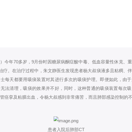
）今年70多岁，9月份时因糖尿病酮症酸中毒、低血容量性休克、
U治疗。在治疗过程中，朱文静医生发现患者杨大叔痰液多且粘稠、
护士每天都要用吸痰装置对其进行多次的吸痰护理。即便如此，由于
液无法清理，吸痰的效果并不好，同时，这种普通的吸痰装置每次吸
管痉挛及粘膜出血，令杨大叔感到非常痛苦，而且肺部感染控制的
患者入院后肺部CT