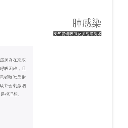
肺感染
支气管镜吸痰及肺泡灌洗术
重症肺炎在京东
伴呼吸困难，且
患者咳嗽反射
痰都会刺激咽
不是很理想。