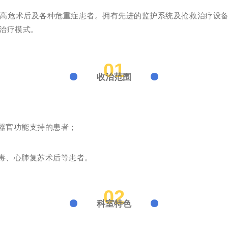
高危术后及
各种
危重
症
患者。拥有先进的监护系统及
抢救治疗设
治疗模式。
01
收治范围
器官功能支持的患者；
毒、心肺复苏术后等患者。
02
科室特色