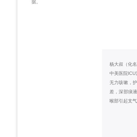
据。
杨大叔（化名
中美医院IC
无力咳嗽，
差，深部痰
喉部引起支气