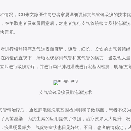
种情况，ICU朱文静医生向患者家属详细讲解支气管镜吸痰的技术
性，在争取患者及家属同意后，对患者施行支气管镜检查及肺泡灌洗
快康复。
患者进行镇静镇痛及气道表面麻醉，随后，细长、柔软的支气管镜经
，在内镜的直视下，清晰地观察到气管和支气管的病变，当发现大量
立即进行吸痰治疗，并进行局部肺泡灌洗进行宏基因检测，明确致
支气管镜吸痰及肺泡灌洗术
气管镜治疗后，通过肺泡灌洗液基因检测明确了致病菌，患者不仅
并了真菌感染，为抗生素的应用提供了依据，治疗效果大大提升，杨
，痰量明显减少、气促等症状也日见好转。不日，患者病情稳定，从