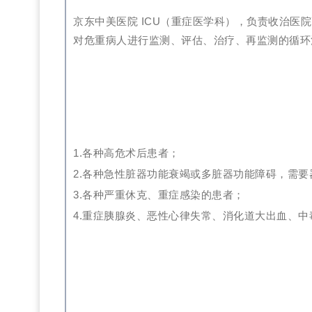
京东中美医院
ICU
（重症医学科），负责收治
医
院
对危重病人进行监测、评估、治疗、再监测的循环
1.
各种高危术后患者
；
2.
各种急性脏器功能衰竭或多脏器功能障
碍，需要
3.
各种严重休克、重症感染的患者；
4.
重症
胰腺炎、恶性心律失常、消化道大出血、中