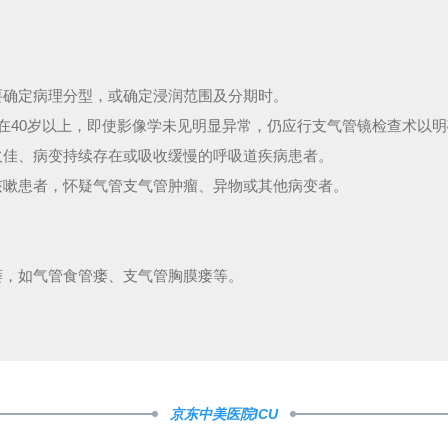
要确定病理分型，或确定浸润范围及分期时。
龄在40岁以上，即使影像学未见明显异常，仍应行支气管镜检查术以
欠佳、病变持续存在或吸收缓慢的呼吸道疾病患者。
咳嗽患者，怀疑气管支气管肿瘤、异物或其他病变者。
。
瘘，如气管食管瘘、支气管胸膜瘘等。
京东中美医院ICU