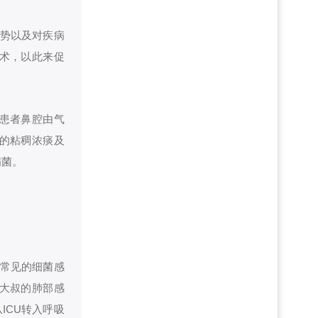
优势以及对疾病
术，以此来促
患者鼻腔由气
的粘稠浓痰及
病菌。
为常见的细菌感
大叔的肺部感
ICU转入呼吸